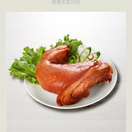
帶骨虎掌20包