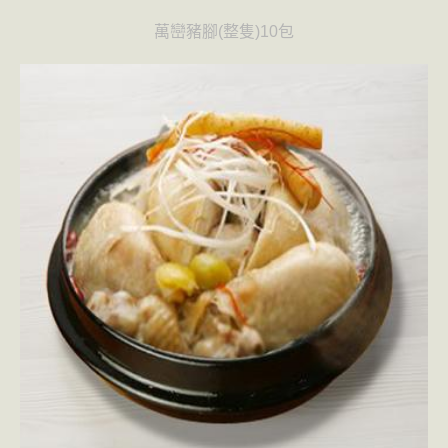
萬巒豬腳(整隻)10包