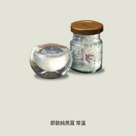
即飲純燕窩 常溫