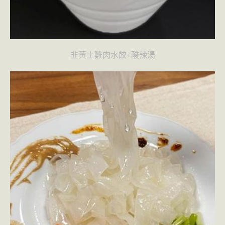
韭黃土雞肉水餃+酸辣湯